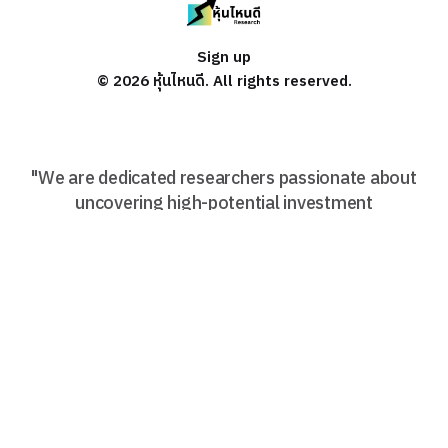
Sign up
© 2026 หุ้นไหนดี. All rights reserved.
"We are dedicated researchers passionate about
uncovering high-potential investment
opportunities through deep, data-driven company
analysis. Focus on Thai, US and China Stock"